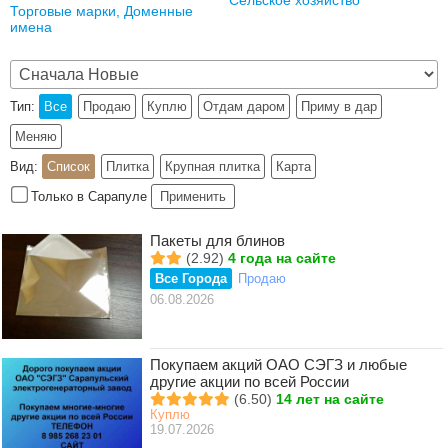
Сельское хозяйство
Торговые марки, Доменные
имена
Тип:
Все
Продаю
Куплю
Отдам даром
Приму в дар
Меняю
Вид:
Список
Плитка
Крупная плитка
Карта
Только в Сарапуле
Применить
Пакеты для блинов
(2.92)
4 года на сайте
Все Города
Продаю
06.08.2026
Покупаем акций ОАО СЭГЗ и любые
другие акции по всей России
(6.50)
14 лет на сайте
Куплю
19.07.2026