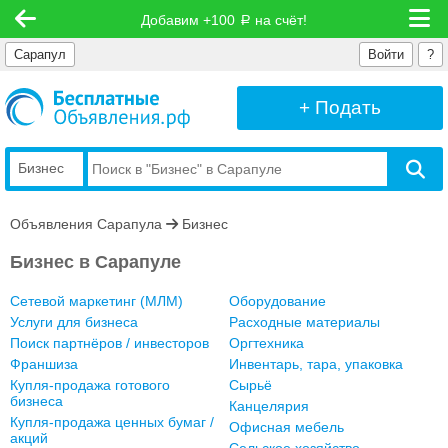
Добавим +100
на счёт!
руб
Сарапул
Войти
?
+ Подать
Бизнес
Объявления Сарапула
Бизнес
Бизнес в Сарапуле
Сетевой маркетинг (МЛМ)
Оборудование
Услуги для бизнеса
Расходные материалы
Поиск партнёров / инвесторов
Оргтехника
Франшиза
Инвентарь, тара, упаковка
Купля-продажа готового
Сырьё
бизнеса
Канцелярия
Купля-продажа ценных бумаг /
Офисная мебель
акций