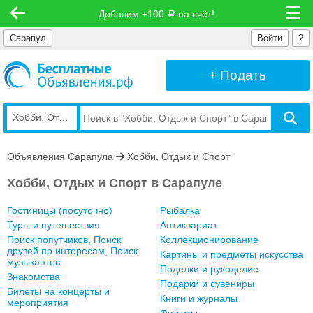
Добавим +100
на счёт!
руб
Сарапул
Войти
?
+ Подать
Хобби, Отдых и Спорт
Объявления Сарапула
Хобби, Отдых и Спорт
Хобби, Отдых и Спорт в Сарапуле
Гостиницы (посуточно)
Рыбалка
Туры и путешествия
Антиквариат
Поиск попутчиков, Поиск
Коллекционирование
друзей по интересам, Поиск
Картины и предметы искусства
музыкантов
Поделки и рукоделие
Знакомства
Подарки и сувениры
Билеты на концерты и
Книги и журналы
мероприятия