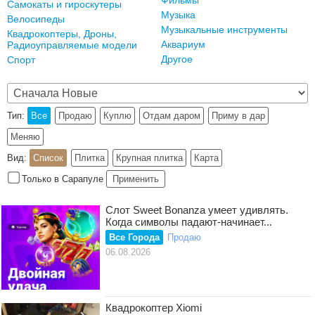
Фильмы
Самокаты и гироскутеры
Музыка
Велосипеды
Музыкальные инструменты
Квадрокоптеры, Дроны,
Аквариум
Радиоуправляемые модели
Другое
Спорт
Тип:
Все
Продаю
Куплю
Отдам даром
Приму в дар
Меняю
Вид:
Список
Плитка
Крупная плитка
Карта
Только в Сарапуле
Применить
Слот Sweet Bonanza умеет удивлять.
Когда символы падают-начинает...
Все Города
Продаю
06.08.2026
Квадрокоптер Xiomi