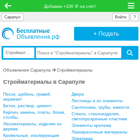
Добавим +100
на счёт!
руб
Сарапул
Войти
?
+ Подать
Стройматериалы
Объявления Сарапула
Стройматериалы
Стройматериалы в Сарапуле
Песок, щебень, гравий,
Двери
керамзит
Лестницы и их элементы
Бетон, раствор, цемент
Сантехника, трубы, емкости
Кирпич, камень, плиты, блоки,
Стекло, стеклоизделия,
столбы
светопрозрачные пластики
Лесоматериалы, изделия из
Элементы крепежа
дерева
Лакокрасочные материалы
Кровельные, изолирующие
Электрика