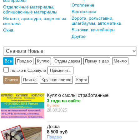
материалы
Отопление
Отделочные материалы,
Вентиляция
облицовочные материалы
Ворота, рольставни,
Металл, арматура, изделия из
шлагбаумы, автоматика
металла
Бытовки, контейнеры
Окна
Другое
Все
Продаю
Куплю
Отдам даром
Приму в дар
Меняю
Только в Сарапуле
Применить
Список
Плитка
Крупная плитка
Карта
Куплю смолы отработанные
3 года на сайте
Куплю
28.08.2025
Доска
8 500 руб
Продаю