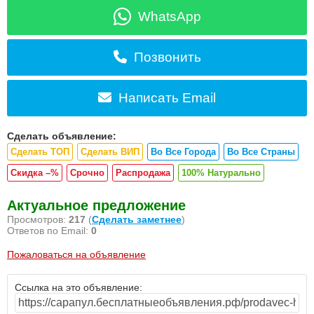
WhatsApp
Позвонить
Написать Email
Сделать объявление:
Сделать ТОП
Сделать ВИП
Во Все Города
Во Все Страны
Скидка –%
Срочно
Распродажа
100% Натурально
Актуальное предложение
Просмотров:
217
(
Сделать заметнее
)
Ответов по Email:
0
Пожаловаться на объявление
Ссылка на это объявление: